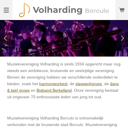
Ga
Volharding
Borculo
direct
naar
de
hoofdinhoud
Muziekvereniging Volharding is sinds 1934 opgericht maar nog
steeds een ambitieuze, bruisende en veelzijdige vereniging.
Binnen de vereniging hebben we verschillende onderdelen te
bieden, zoals het
harmonieorkest
, de
slagwerkgroep
, de
dans
& twirl groep
en
Bigband Berkelland
. Onze vereniging bestaat
uit ongeveer 70 enthousiaste leden van jong tot oud.
Muziekvereniging Volharding Borculo is onlosmakelijk
verbonden met de bruisende stad Borculo. Muziekvereniging